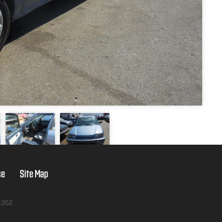
se
Site Map
1352